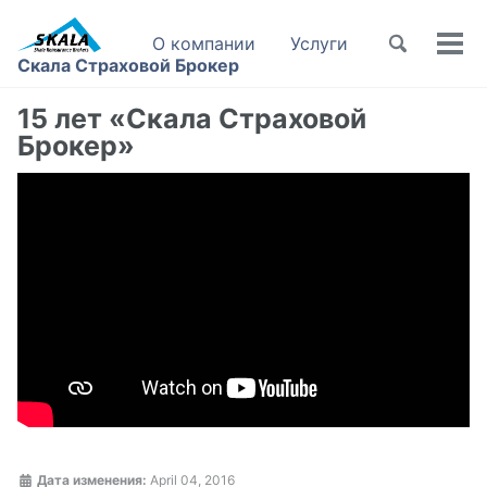
Toggle
О компании
Услуги
Мен
search
Скала Страховой Брокер
раз
15 лет «Скала Страховой
Брокер»
Дата изменения:
April 04, 2016